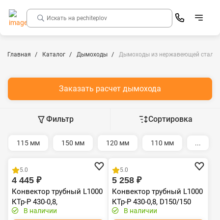
Главная
Каталог
Дымоходы
Дымоходы из нержавеющей стали
Заказать расчет дымохода
Фильтр
Сортировка
115 мм
150 мм
120 мм
110 мм
...
Хит продаж
5.0
5.0
4 445 ₽
5 258 ₽
Конвектор трубный L1000
Конвектор трубный L1000
КТр-Р 430-0,8,
КТр-Р 430-0,8, D150/150
В наличии
В наличии
D120/115(120)