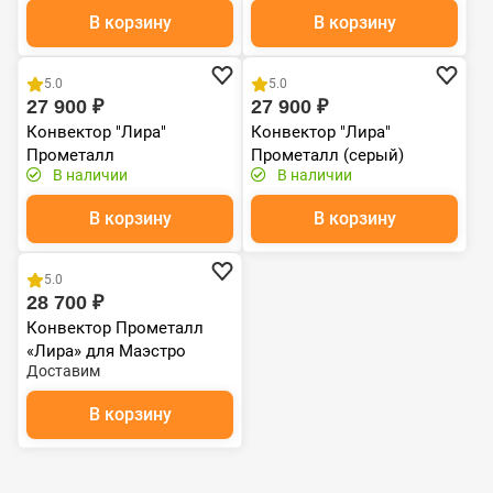
В корзину
В корзину
5.0
5.0
27 900 ₽
27 900 ₽
Конвектор "Лира"
Конвектор "Лира"
Прометалл
Прометалл (серый)
В наличии
В наличии
В корзину
В корзину
5.0
28 700 ₽
Конвектор Прометалл
«Лира» для Маэстро
Доставим
150М-130М черный
В корзину