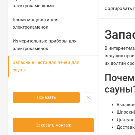
электрокаменками
Сортировать 
Блоки мощности для
электрокаменок
Запа
Измерительные приборы для
В интернет-м
электрокаменок
ведущих прои
Запасные части для печей для
их долгий ср
сауны
Почему
сауны
Показать
Высокое
Широкий
Доступн
Заказать монтаж
Доставк