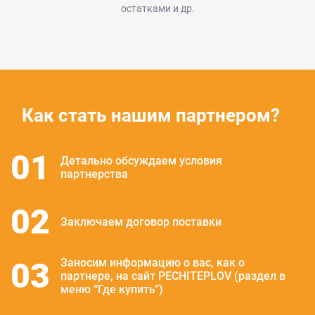
остатками и др.
Как стать нашим партнером?
01
Детально обсуждаем условия
партнерства
02
Заключаем договор поставки
03
Заносим информацию о вас, как о
партнере, на сайт PECHITEPLOV (раздел в
меню “Где купить”)