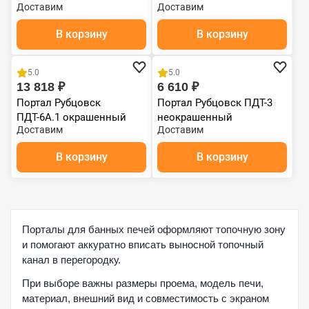
Доставим
Доставим
неокрашенный
В корзину
В корзину
Чугун
Чугун
5.0
5.0
13 818 ₽
6 610 ₽
Портал Рубцовск
Портал Рубцовск ПДТ-3
ПДТ-6А.1 окрашенный
неокрашенный
Доставим
Доставим
В корзину
В корзину
Порталы для банных печей оформляют топочную зону
и помогают аккуратно вписать выносной топочный
канал в перегородку.
При выборе важны размеры проема, модель печи,
материал, внешний вид и совместимость с экраном