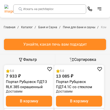
Главная
Каталог
Баня и Сауна
Печи для бани и сауны
Компл
Узнайте, какая печь вам подходит
Фильтр
Сортировка
Чугун
Чугун
5.0
5.0
7 933 ₽
13 085 ₽
Портал Рубцовск ПДТ-3
Портал Рубцовск
RLK 385 окрашенный
ПДТ-4.1С со стеклом
Доставим
Доставим
В корзину
В корзину
Чугун
Чугун